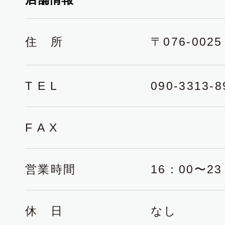
住 所
〒076-00
T E L
090-3313-8
F A X
営業時間
16：00〜23
休 日
なし