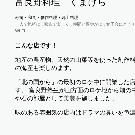
富良野料理 くまげら
寿司・和食・創作料理・郷土料理
一人で気軽に , 家族で楽しく , 仲間と賑やかに , 女子会にどうぞ 
Wi-Fi
こんな店です！
地産の農産物、天然の山菜等を使った創作
の海産も楽しめます。
「北の国から」の最初のロケ中に開業した店
す。 富良野塾生が山方面のロケ地から畑の
や石の部屋として美装を施しました。
味のある雰囲気の店内はドラマの臭いを色