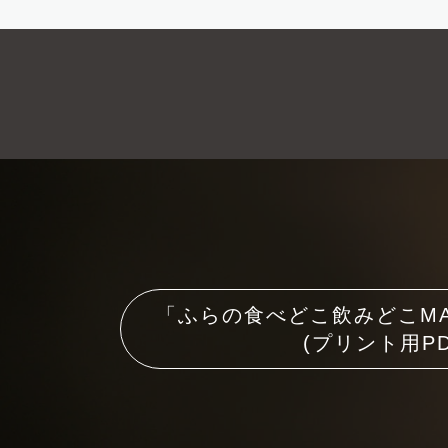
「ふらの食べどこ飲みどこM
(プリント用PD