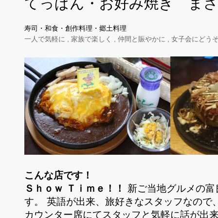
てっぱん・お好み焼き ま
寿司・和食・創作料理・郷土料理
一人で気軽に , 家族で楽しく , 仲間と賑やかに , 女子会にどうぞ ,
こんな店です！
Ｓｈｏｗ Ｔｉｍｅ！！
新ご当地グルメの富
す。 英語が出来、旅好きなスタッフなので
カウンター席にてスタッフと気軽に話が出