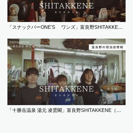
「スナックバーONE'S ワンズ」富良野SHITAKKENE（飲食）
「十勝岳温泉 湯元 凌雲閣」富良野SHITAKKENE（宿泊）