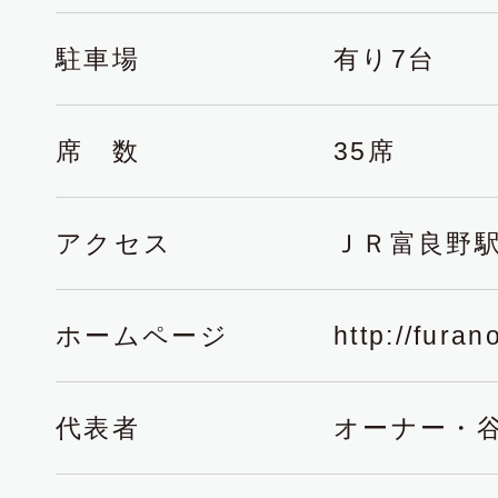
駐車場
有り7台
席 数
35席
アクセス
ＪＲ富良野駅
ホームページ
http://fura
代表者
オーナー・