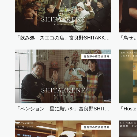
「飲み処 スエコの店」富良野SHITAKKENE（飲食）
「鳥せい
「ペンション 星に願いを」富良野SHITAKKENE（宿泊）