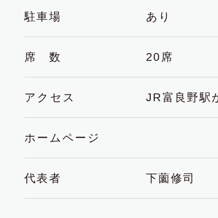
駐車場
あり
席 数
20席
アクセス
JR富良野駅
ホームページ
代表者
下薗修司