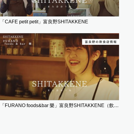
「CAFE petit petit」富良野SHITAKKENE
「FURANO foods&bar 樂」富良野SHITAKKENE（飲食）