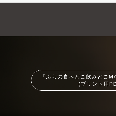
「ふらの食べどこ飲みどこM
(プリント用PD