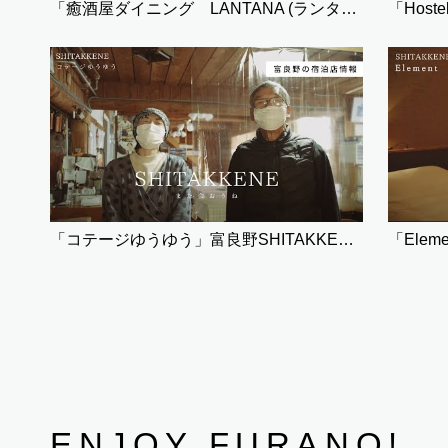
「癒酒屋ダイニング LANTANA (ランタナ)」
「コテージゆうゆう」富良野SHITAKKENE（宿泊）
「Elem
ENJOY FURANO!